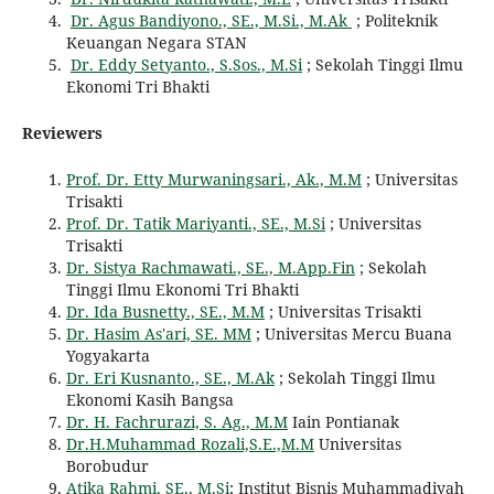
Dr. Agus Bandiyono., SE., M.Si., M.Ak
; Politeknik
Keuangan Negara STAN
Dr. Eddy Setyanto., S.Sos., M.Si
; Sekolah Tinggi Ilmu
Ekonomi Tri Bhakti
Reviewers
Prof. Dr. Etty Murwaningsari., Ak., M.M
; Universitas
Trisakti
Prof. Dr. Tatik Mariyanti., SE., M.Si
; Universitas
Trisakti
Dr. Sistya Rachmawati., SE., M.App.Fin
; Sekolah
Tinggi Ilmu Ekonomi Tri Bhakti
Dr. Ida Busnetty., SE., M.M
; Universitas Trisakti
Dr. Hasim As'ari, SE. MM
; Universitas Mercu Buana
Yogyakarta
Dr. Eri Kusnanto., SE., M.Ak
; Sekolah Tinggi Ilmu
Ekonomi Kasih Bangsa
Dr. H. Fachrurazi, S. Ag., M.M
Iain Pontianak
Dr.H.Muhammad Rozali,S.E.,M.M
Universitas
Borobudur
Atika Rahmi. SE., M.Si
; Institut Bisnis Muhammadiyah